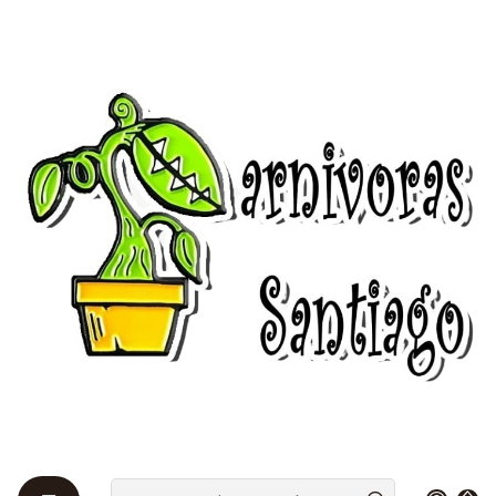
Bienvenidos a Plantas Carnívoras Santiago - Tienda Online 24/7 😎
🌱
Início
Drosera 🌱
Subtropicales
Drosera - Capensis Típica