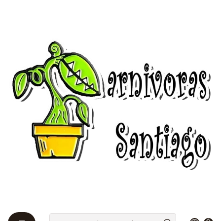
Bienvenidos a Plantas Carnívoras Santiago - Tienda Online 24/7 😎
🌱
Startseite
Drosera 🌱
Subtropicales
Drosera - Capensis Típica