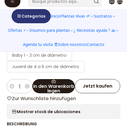
Categorías
Inicio
Plantas Vivas 🌱
Sustratos
|
Drosera - Capensis Típica
Ofertas ⚡
Insumos para plantas
¿ Necesitas ayuda ? 🙏
Agenda tu visita 🧾
Sobre nosotros
Contacto
TAMAÑO
Baby 1 - 3 cm de diámetro
Juvenil de 4 a 6 cm de diámetro
Jetzt kaufen
in den Warenkorb
Menge
legen
Zur Wunschliste hinzufügen
Mostrar stock de ubicaciones
BESCHREIBUNG