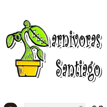
Bienvenidos a Plantas Carnívoras Santiago - Tienda Online 24/7 😎
🌱
Home
Utricularias 🌱
Utricularia Alpina