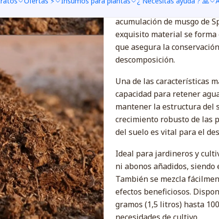
tratos
Ofertas ⚡
Insumos para plantas
¿ Necesitas ayuda ? 🙏
A
La turba rubia (peat moss) 
acumulación de musgo de Sp
exquisito material se forma
que asegura la conservación
descomposición.
Una de las características m
capacidad para retener agua,
mantener la estructura del s
crecimiento robusto de las 
del suelo es vital para el de
Ideal para jardineros y culti
ni abonos añadidos, siendo 
También se mezcla fácilment
efectos beneficiosos. Dispo
gramos (1,5 litros) hasta 10
necesidades de cultivo.