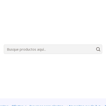
Bienvenidos a Plantas Carnívoras Santiago - Tienda Online 24/7 😎🌱
|
Turba rubi
PESO
250 grs - 1.5 litros
500 
Add
Quantity
Add to Wishlist
Mostrar stock de ubica
DESCRIPTION