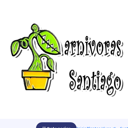
Home
Sustrato básico
Turba rubia ( peat moss )