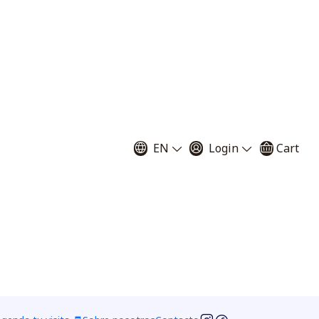
a ( peat moss )
EN
Login
Cart
gr - 3 litros
1000 grs - 6 litros
 to Cart
Buy now
ciones