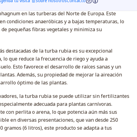
genda tu visita 🧾
Sobre nosotros
Contacto
es un sustrato fibroso 100% orgánico, proveniente de la
hagnum en las turberas del Norte de Europa. Este
 en condiciones anaeróbicas y a bajas temperaturas, lo
 de pequeñas fibras vegetales y minimiza su
ás destacadas de la turba rubia es su excepcional
 lo que reduce la frecuencia de riego y ayuda a
uelo. Esto favorece el desarrollo de raíces sanas y un
plantas. Además, su propiedad de mejorar la aireación
sarrollo óptimo de las plantas.
vadores, la turba rubia se puede utilizar sin fertilizantes
especialmente adecuada para plantas carnívoras.
e con perlita o arena, lo que potencia aún más sus
nible en diversas presentaciones, que van desde 250
00 gramos (6 litros), este producto se adapta a tus