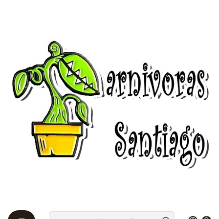
Bienvenidos a Plantas Carnívoras Santiago - Tienda Online 24/7 😎
🌱
Home
Cultivar 🌰
Kit de cultivos
Kit de cultivo - Sarracenia leucophylla mix