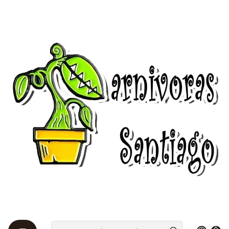
Bienvenidos a Plantas Carnívoras Santiago - Tienda Online 24/7 😎
🌱
Home
Cultivar 🌰
Kit de cultivos
Kit de cultivo - Drosera Capensis Típica