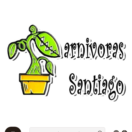
Bienvenidos a Plantas Carnívoras Santiago - Tienda Online 24/7 😎
🌱
Home
Cultivar 🌰
Kit de cultivos
Kit de cultivo - Drosera Aliciae