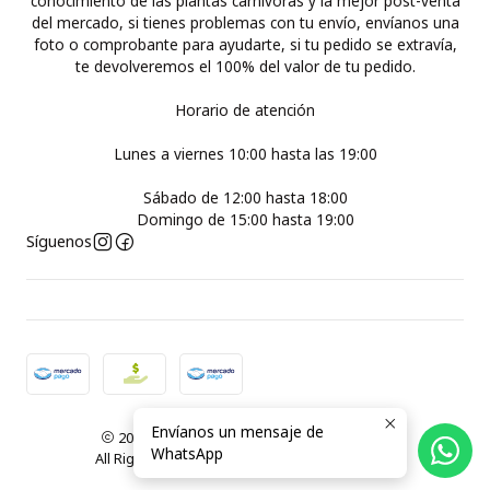
conocimiento de las plantas carnívoras y la mejor post-venta
del mercado, si tienes problemas con tu envío, envíanos una
foto o comprobante para ayudarte, si tu pedido se extravía,
te devolveremos el 100% del valor de tu pedido.
Horario de atención
Lunes a viernes 10:00 hasta las 19:00
Sábado de 12:00 hasta 18:00
Domingo de 15:00 hasta 19:00
Síguenos
Envíanos un mensaje de
2026 Plantas Carnívoras Santiago ( Chile ).
WhatsApp
All Rights Reserved.
Powered by Jumpseller
.