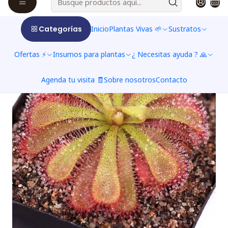
Categorías
Inicio
Plantas Vivas 🌱
Sustratos
Ofertas ⚡
Insumos para plantas
¿ Necesitas ayuda ? 🙏
Agenda tu visita 🧾
Sobre nosotros
Contacto