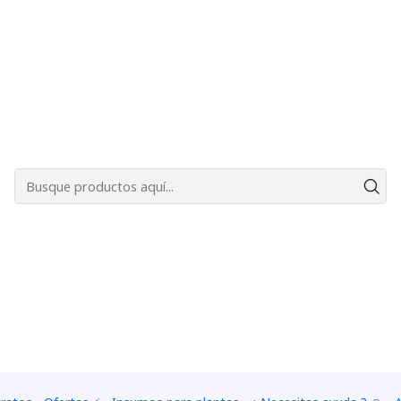
Bienvenidos a Plantas Carnívoras Santiago - Tienda Online 24/7 😎🌱
|
Drosera -
TAMAÑO
Baby 1 - 3 cm de diámetro
Adulta de +7 cm de diáme
Add
Quantity
Add to Wishlist
Mostrar stock de ubica