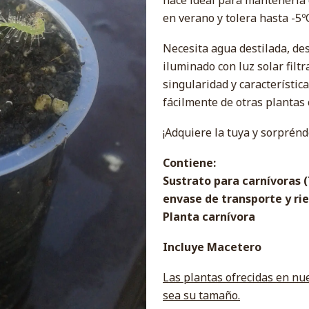
hace ideal para mantenerla 
en verano y tolera hasta -5º
Necesita agua destilada, de
iluminado con luz solar fil
singularidad y característic
fácilmente de otras plantas 
¡Adquiere la tuya y sorprénd
Contiene:
Sustrato para carnívoras 
envase de transporte y ri
Planta carnívora
Incluye Macetero
Las plantas ofrecidas en nue
sea su tamaño.