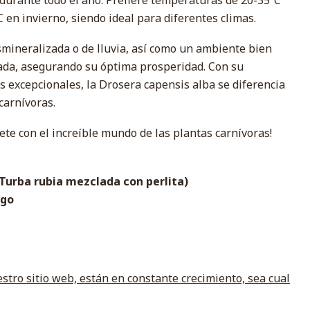
durante todo el año. Prefiere temperaturas de 20-35ºC
C en invierno, siendo ideal para diferentes climas.
smineralizada o de lluvia, así como un ambiente bien
trada, asegurando su óptima prosperidad. Con su
as excepcionales, la Drosera capensis alba se diferencia
carnívoras.
ete con el increíble mundo de las plantas carnívoras!
(Turba rubia mezclada con perlita)
ego
stro sitio web, están en constante crecimiento, sea cual