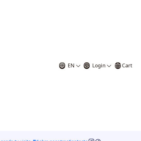
 Capensis Alba
EN
Login
Cart
Juvenil de 4 a 6 cm de diámetro
tro
 to Cart
Buy now
ciones