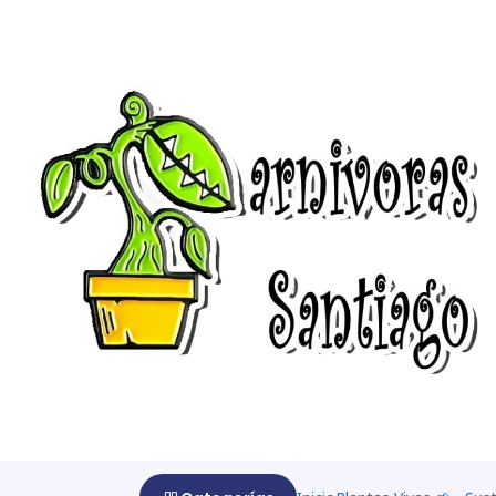
Home
Drosera 🌱
Subtropicales
Drosera - Capensis Alba