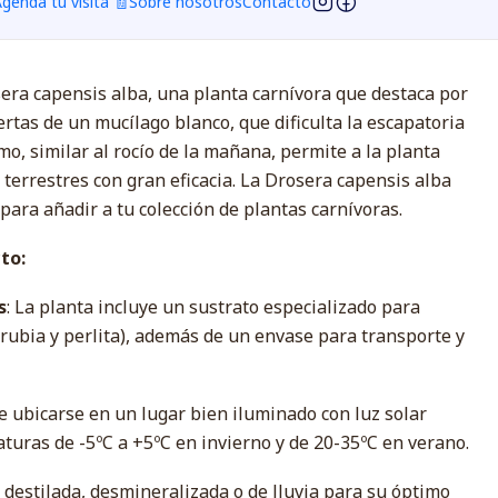
genda tu visita 🧾
Sobre nosotros
Contacto
era capensis alba, una planta carnívora que destaca por
rtas de un mucílago blanco, que dificulta la escapatoria
o, similar al rocío de la mañana, permite a la planta
 terrestres con gran eficacia. La Drosera capensis alba
ara añadir a tu colección de plantas carnívoras.
to:
s
: La planta incluye un sustrato especializado para
 rubia y perlita), además de un envase para transporte y
re ubicarse en un lugar bien iluminado con luz solar
turas de -5ºC a +5ºC en invierno y de 20-35ºC en verano.
 destilada, desmineralizada o de lluvia para su óptimo