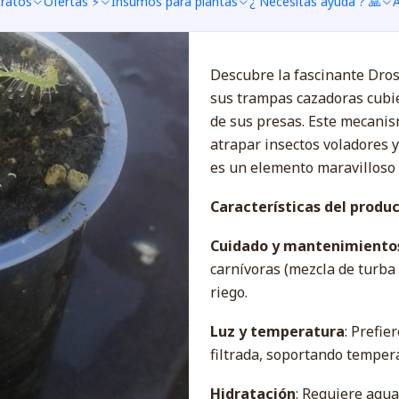
tratos
Ofertas ⚡
Insumos para plantas
¿ Necesitas ayuda ? 🙏
A
DESCRIPTION
Descubre la fascinante Dros
sus trampas cazadoras cubie
de sus presas. Este mecanism
atrapar insectos voladores y
es un elemento maravilloso p
Características del produc
Cuidado y mantenimiento
carnívoras (mezcla de turba
riego.
Luz y temperatura
: Prefie
filtrada, soportando tempera
Hidratación
: Requiere agua