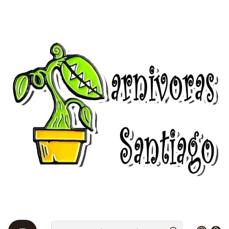
Bienvenidos a Plantas Carnívoras Santiago - Tienda Online 24/7 😎
🌱
Home
Venus atrapamoscas 🌱
Venus típicas 🌱
Dionaea Muscipula - Típica - Grande