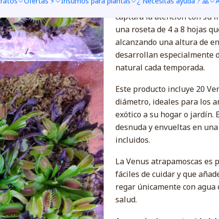
tratos
Ofertas ⚡
Insumos para plantas
¿ Necesitas ayuda ? 🙏
A
Descubre la fascinante Ven
captura la atención con su i
una roseta de 4 a 8 hojas q
alcanzando una altura de ent
desarrollan especialmente d
natural cada temporada.
Este producto incluye 20 Ve
diámetro, ideales para los 
exótico a su hogar o jardín.
desnuda y envueltas en una
incluidos.
La Venus atrapamoscas es pe
fáciles de cuidar y que añad
regar únicamente con agua 
salud.