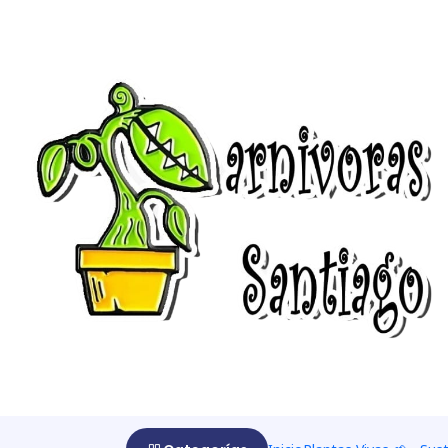
Home
Venus atrapamoscas 🌱
Venus por mayor 🌱🌱🌱
20 v