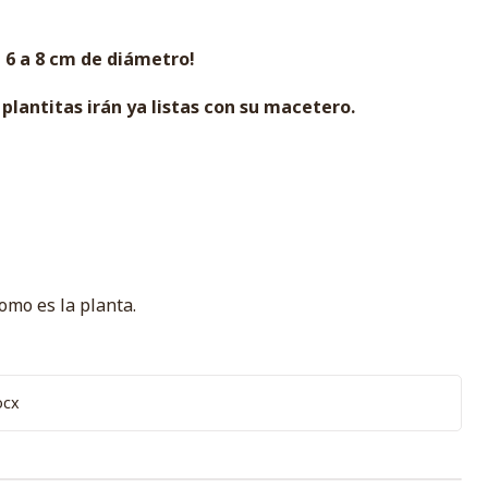
 6 a 8 cm de diámetro!
plantitas irán ya listas con su macetero.
como es la planta.
ocx