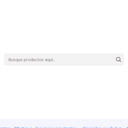
Bienvenidos a Plantas Carnívoras Santiago - Tienda Online 24/7 😎🌱
enus atrapamoscas semi adultas - Grande
|
20 venus 
adultas -
CANTIDAD DE PLANTAS
20 venus atrapamoscas se
Add to Wishlist
Mostrar stock de ubica
DESCRIPTION