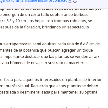
genda tu visita 🧾
Sobre nosotros
Contacto
us atrapamoscas, una planta carnívora única que
mpresionante estructura. Esta especie se caracteriza por
ue emergen de un corto tallo subterráneo bulboso,
re 3.5 y 10 cm. Las hojas, con trampas robustas, se
espués de la floración, brindando un espectáculo
nus atrapamoscas semi adultas, cada una de 6 a 8 cm de
amantes de la botánica que buscan agregar un toque
 Es importante destacar que las plantas se venden a raíz
 capa húmeda de nova, sin sustrato ni maceteros
rfecta para aquellos interesados en plantas de interior
en interés visual. Recuerda que estas plantas se deben
destilada o desmineralizada para mantener su óptima