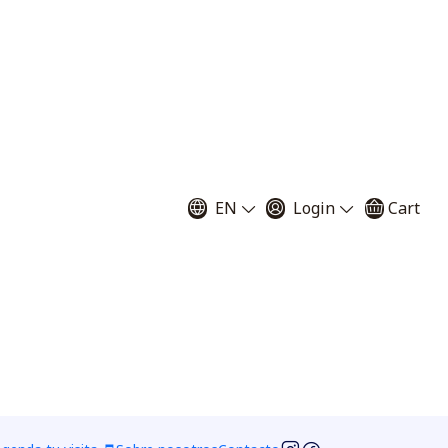
atrapamoscas semi
 Grande
EN
Login
Cart
mi adultas 6 - 8 cm de diámetro
ciones