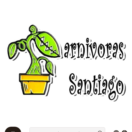
Bienvenidos a Plantas Carnívoras Santiago - Tienda Online 24/7 😎
🌱
Startseite
Cultivar 🌰
Cultivar 🌰
Filter
|
-10%
AUS
Kit de cultivo - Sarracenia Mix
$1.607 CLP
$1.785 CLP
aus
Optionen anzeigen