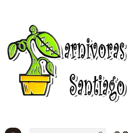
Bienvenidos a Plantas Carnívoras Santiago - Tienda Online 24/7 😎
🌱
Startseite
Agenda con Nosotros
Agenda con Nosotros