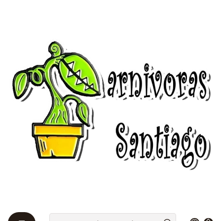
Bienvenidos a Plantas Carnívoras Santiago - Tienda Online 24/7 😎
🌱
Startseite
Venus atrapamoscas 🌱
Venus cultivares 🌱
Venus cultivares 🌱
Filter
|
Produkt nicht vorrätig
Dionaea Muscipula - B52
$17.850 CLP
aus
Siehe Einzelheiten