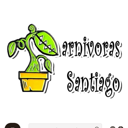
Bienvenidos a Plantas Carnívoras Santiago - Tienda Online 24/7 😎
🌱
Startseite
guias-explicativas
Multiplicación de plantas carnívoras
Multiplicación de plantas
carnívoras
Reproducción por semillas
Las plantas carnívoras son la fascinación de
muchas personas, son plantas muy curiosas que
se alimentan de insectos para saciar sus
necesidades nutricionales
con el fin de producir
energía. Se alimentan de insectos y protozoos y
crecen en suelos pobres ricos en nitrógeno como