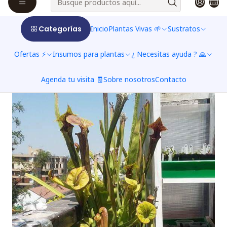
tierras ácidas pantanosas y los farallones
rocosos.
Categorías
Inicio
Plantas Vivas 🌱
Sustratos
Ofertas ⚡
Insumos para plantas
¿ Necesitas ayuda ? 🙏
Agenda tu visita 🧾
Sobre nosotros
Contacto