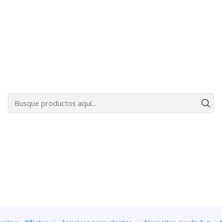
Bienvenidos a Plantas Carnívoras Santiago - Tienda Online 24/7 😎🌱
propagan en nuestras plantas, pueden ser ocupados para pla
Optionen anzeigen
Optionen anzeigen