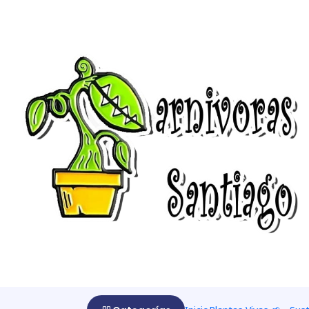
Startseite
Insecticidas 🦟
Insecticidas 🦟
Los insecticidas, son para eliminar las plagas que se 
|
-20%
AUS
Aceite Miscible ( A. Springhill )
$476 CLP
$595 CLP
aus
|
-20%
AUS
Insectos masticadores
$476 CLP
$595 CLP
aus