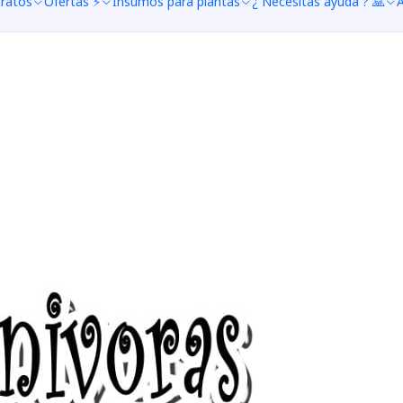
tratos
Ofertas ⚡
Insumos para plantas
¿ Necesitas ayuda ? 🙏
A