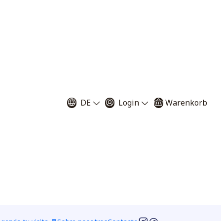
Filter
ntas comunes o para plantas carnívoras
DE
Login
Warenkorb