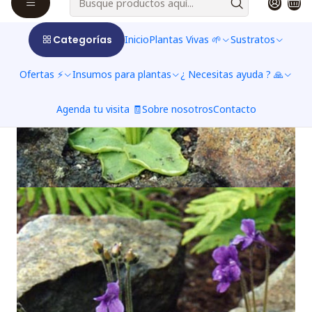
Categorías
Inicio
Plantas Vivas 🌱
Sustratos
Ofertas ⚡
Insumos para plantas
¿ Necesitas ayuda ? 🙏
Agenda tu visita 🧾
Sobre nosotros
Contacto