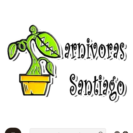
Bienvenidos a Plantas Carnívoras Santiago - Tienda Online 24/7 😎
🌱
Início
Pinguiculas 🌱
Pinguicula - Grandiflora