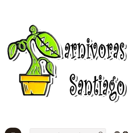
Bienvenidos a Plantas Carnívoras Santiago - Tienda Online 24/7 😎
🌱
Início
Insumos para plantas
Macetas
Macetero 7x7x8