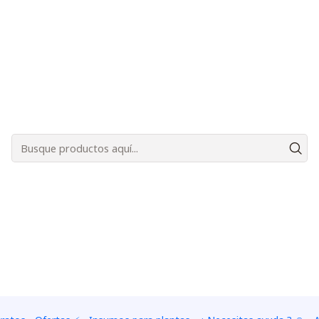
Bienvenidos a Plantas Carnívoras Santiago - Tienda Online 24/7 😎🌱
ensis Broad leaf
|
Kit de cul
Capensis 
CANTIDAD DE SEMILLAS
+ 20 semillas
+ 40 sem
+ 100 semillas
+ 250 s
Adiciona
Quantidade
Adicionar à lista de fa