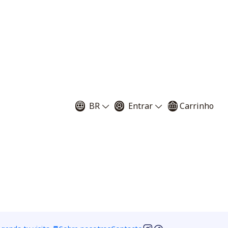
tivo - Drosera
Broad leaf
BR
Entrar
Carrinho
illas
+ 60 semillas
+ 80 semillas
emillas
+ 500 semillas
+ 1000 semillas
r ao Carrinho
Comprar agora
voritos