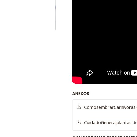
ANEXOS
ComosembrarCarnívoras.
CuidadoGeneralplantas.d