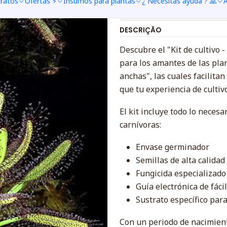
tratos
Ofertas ⚡
Insumos para plantas
¿ Necesitas ayuda ? 🙏
A
Mostrar stock de ubica
DESCRIÇÃO
Descubre el "Kit de cultivo
para los amantes de las plan
anchas", las cuales facilita
que tu experiencia de cultiv
El kit incluye todo lo neces
carnívoras:
Envase germinador
Semillas de alta calidad
Fungicida especializad
Guía electrónica de fác
Sustrato específico par
Con un periodo de nacimient