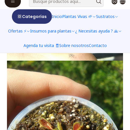
Categorías
Inicio
Plantas Vivas 🌱
Sustratos
Ofertas ⚡
Insumos para plantas
¿ Necesitas ayuda ? 🙏
Agenda tu visita 🧾
Sobre nosotros
Contacto