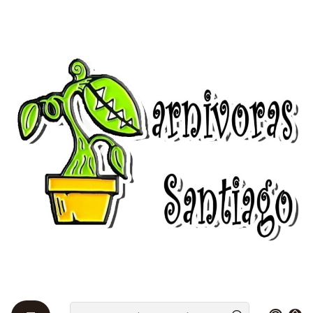
Bienvenidos a Plantas Carnívoras Santiago - Tienda Online 24/7 😎
🌱
Início
packs
Ofertas
Plantas vivas
Promoción Carnívora 3x2