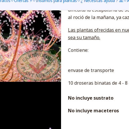
tratos
Ofertas ⚡
Insumos para plantas
¿ Necesitas ayuda ? 🙏
A
Droseras binatas, ya con su
dificulta la escapatoria de 
al roció de la mañana, ya ca
Las plantas ofrecidas en nue
sea su tamaño.
Contiene:
envase de transporte
10 droseras binatas de 4 -
No incluye sustrato
No incluye maceteros