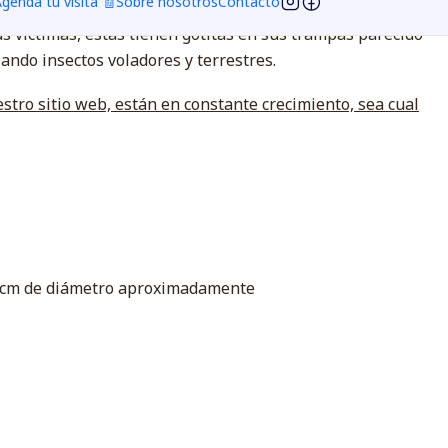
genda tu visita 🧾
Sobre nosotros
Contacto
s trampas cazadoras formadas llenas de mucilago lo que
sus victimas, estas tienen gotitas en sus trampas parecido
zando insectos voladores y terrestres.
stro sitio web, están en constante crecimiento, sea cual
 8 cm de diámetro aproximadamente