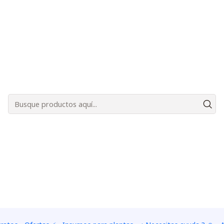
Bienvenidos a Plantas Carnívoras Santiago - Tienda Online 24/7 😎🌱
|
10 drosera
TAMAÑO
10 plantas baby de 1 a 4 
10 plantas juveniles de 5 
Adicionar à lista de fa
Mostrar stock de ubica
DESCRIÇÃO