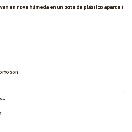
( van en nova húmeda en un pote de plástico aparte )
 como son
ocx
O