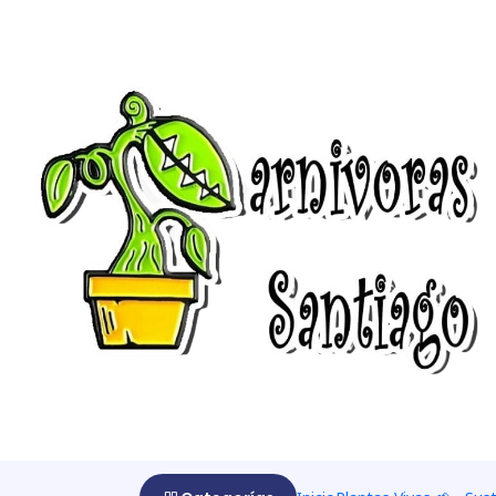
Início
packs
Ofertas
Plantas vivas
10 droseras - binatas