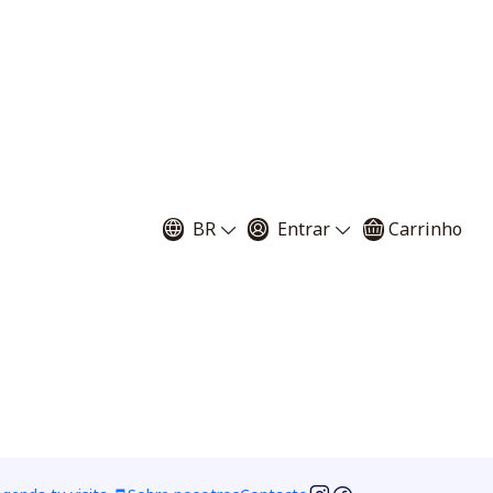
s - binatas
BR
Entrar
Carrinho
cm de diámetro
a 7 cm de diámetro
voritos
ciones