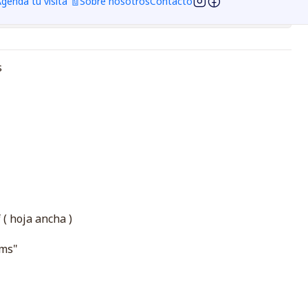
genda tu visita 🧾
Sobre nosotros
Contacto
ciones
s
( hoja ancha )
rms"