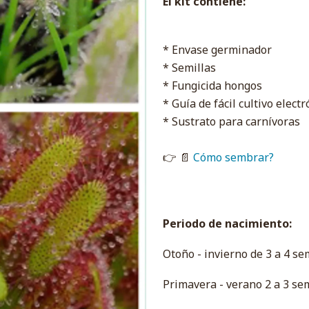
El kit contiene:
* Envase germinador
* Semillas
* Fungicida hongos
* Guía de fácil cultivo elec
* Sustrato para carnívoras
👉 📄
Cómo sembrar?
Periodo de nacimiento:
Otoño - invierno de 3 a 4 se
Primavera - verano 2 a 3 se