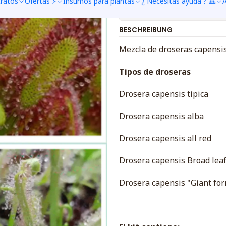
tratos
Ofertas ⚡
Insumos para plantas
¿ Necesitas ayuda ? 🙏
A
Mostrar stock de ubica
BESCHREIBUNG
Mezcla de droseras capensi
Tipos de droseras
Drosera capensis tipica
Drosera capensis alba
Drosera capensis all red
Drosera capensis Broad leaf 
Drosera capensis "Giant fo