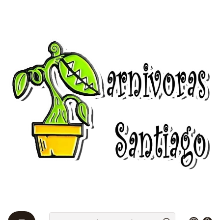
Bienvenidos a Plantas Carnívoras Santiago - Tienda Online 24/7 😎
🌱
Startseite
Insecticidas 🦟
Insectos masticadores