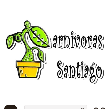
Bienvenidos a Plantas Carnívoras Santiago - Tienda Online 24/7 😎
🌱
Startseite
Productos digitales
Libros de plantas carnívoras ( solo en español ) (
Documentos digitales )