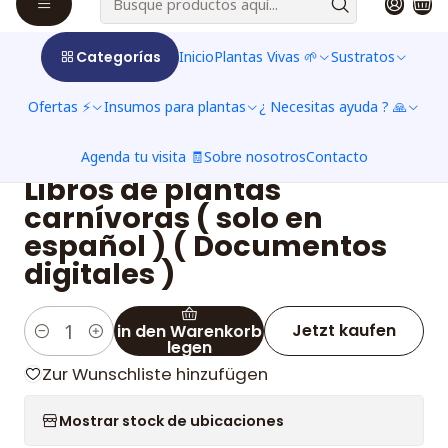
Categorías
Inicio
Plantas Vivas 🌱
Sustratos
Ofertas ⚡
Insumos para plantas
¿ Necesitas ayuda ? 🙏
Agenda tu visita 🧾
Sobre nosotros
Contacto
|
Libros de plantas
carnívoras ( solo en
español ) ( Documentos
digitales )
Jetzt kaufen
in den Warenkorb
Menge
legen
Zur Wunschliste hinzufügen
Mostrar stock de ubicaciones