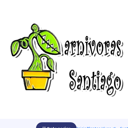
Startseite
Insumos para plantas
Hormonas
Hormonas
|
-20%
AUS
Enraizante
$286 CLP
$357 CLP