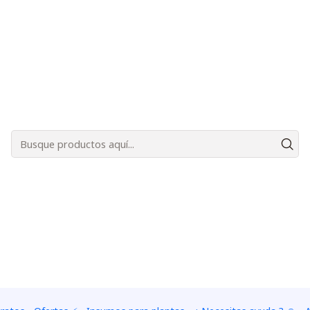
Bienvenidos a Plantas Carnívoras Santiago - Tienda Online 24/7 😎🌱
in den Warenkorb legen