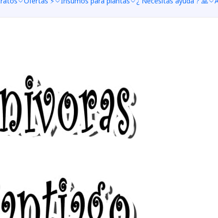
tratos
Ofertas ⚡
Insumos para plantas
¿ Necesitas ayuda ? 🙏
A