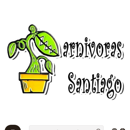
Bienvenidos a Plantas Carnívoras Santiago - Tienda Online 24/7 😎
🌱
Startseite
Venus atrapamoscas 🌱
Venus por mayor 🌱🌱🌱
Venus por mayor 🌱🌱🌱
30 venus atrapamoscas juveniles - medianas