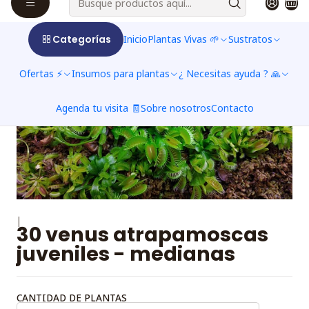
Categorías
Inicio
Plantas Vivas 🌱
Sustratos
Ofertas ⚡
Insumos para plantas
¿ Necesitas ayuda ? 🙏
Agenda tu visita 🧾
Sobre nosotros
Contacto
|
30 venus atrapamoscas
juveniles - medianas
CANTIDAD DE PLANTAS